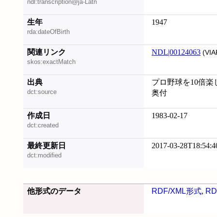
ndl:transcription@ja-Latn
生年
1947
rda:dateOfBirth
関連リンク
NDL|00124063
(VIA
skos:exactMatch
出典
プロ野球を10倍楽し
dct:source
奥付
作成日
1983-02-17
dct:created
最終更新日
2017-03-28T18:54:4
dct:modified
他形式のデータ
RDF/XML形式
,
RD