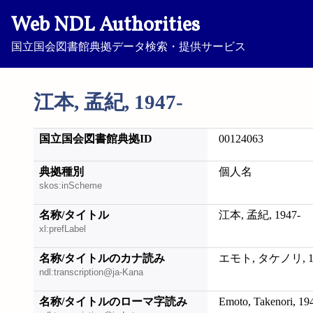
Web NDL Authorities
国立国会図書館典拠データ検索・提供サービス
江本, 孟紀, 1947-
国立国会図書館典拠ID
00124063
典拠種別
個人名
skos:inScheme
名称/タイトル
江本, 孟紀, 1947-
xl:prefLabel
名称/タイトルのカナ読み
エモト, タケノリ, 19
ndl:transcription@ja-Kana
名称/タイトルのローマ字読み
Emoto, Takenori, 19