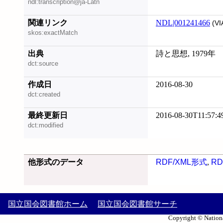
ndl:transcription@ja-Latn
関連リンク
NDL|001241466
(VI
skos:exactMatch
出典
詩と思想, 1979年
dct:source
作成日
2016-08-30
dct:created
最終更新日
2016-08-30T11:57:4
dct:modified
他形式のデータ
RDF/XML形式
,
RD
国立国会図書館ホーム
国立国会図書館サーチ
Copyright © Nationa