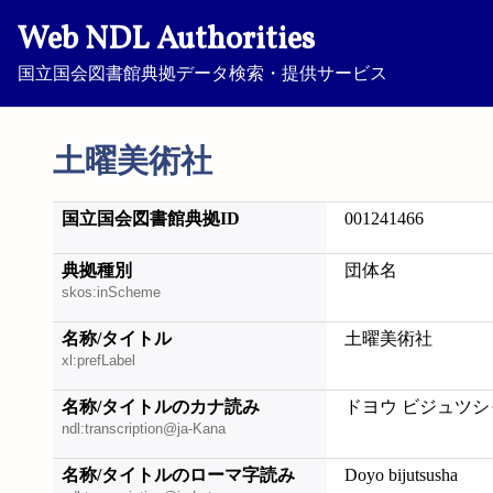
Web NDL Authorities
国立国会図書館典拠データ検索・提供サービス
土曜美術社
国立国会図書館典拠ID
001241466
典拠種別
団体名
skos:inScheme
名称/タイトル
土曜美術社
xl:prefLabel
名称/タイトルのカナ読み
ドヨウ ビジュツシ
ndl:transcription@ja-Kana
名称/タイトルのローマ字読み
Doyo bijutsusha