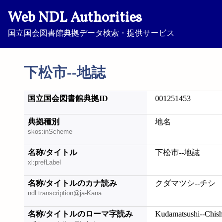
Web NDL Authorities
国立国会図書館典拠データ検索・提供サービス
下松市--地誌
国立国会図書館典拠ID
001251453
典拠種別
地名
skos:inScheme
名称/タイトル
下松市--地誌
xl:prefLabel
名称/タイトルのカナ読み
クダマツシ--チシ
ndl:transcription@ja-Kana
名称/タイトルのローマ字読み
Kudamatsushi--Chish