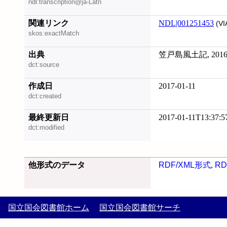
ndl:transcription@ja-Latn
関連リンク
NDL|001251453
(VI
skos:exactMatch
出典
笠戸島風土記, 2016
dct:source
作成日
2017-01-11
dct:created
最終更新日
2017-01-11T13:37:5
dct:modified
他形式のデータ
RDF/XML形式
,
RD
国立国会図書館ホーム
国立国会図書館サーチ