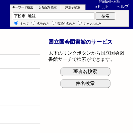
詳細情報へ移動
▸
English
ヘルプ
キーワード検索
分類記号検索
識別子検索
キーワード検索
検索
すべて
名称のみ
普通件名のみ
ジャンルのみ
国立国会図書館のサービス
以下のリンクボタンから国立国会図
書館サーチで検索ができます。
著者名検索
件名検索