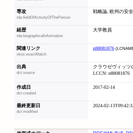
専攻
戦略論, 欧州の安
rda:fieldOfActivityOfThePerson
経歴
大学教員
rda:biographicalInformation
関連リンク
n88081876
(LCNAME
skos:exactMatch
出典
クラウゼヴィッツの「
dct:source
LCCN: n88081876
作成日
2017-02-14
dct:created
最終更新日
2024-02-13T09:42:3
dct:modified