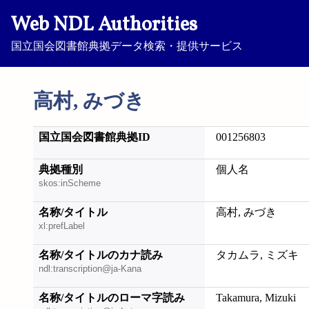
Web NDL Authorities
国立国会図書館典拠データ検索・提供サービス
高村, みづき
国立国会図書館典拠ID
001256803
典拠種別
個人名
skos:inScheme
名称/タイトル
高村, みづき
xl:prefLabel
名称/タイトルのカナ読み
タカムラ, ミズキ
ndl:transcription@ja-Kana
名称/タイトルのローマ字読み
Takamura, Mizuki