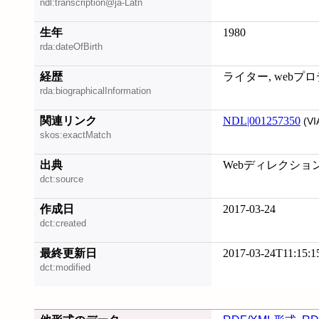
ndl:transcription@ja-Latn
生年
1980
rda:dateOfBirth
経歴
ライター, webプ
rda:biographicalInformation
関連リンク
NDL|001257350
(VI
skos:exactMatch
出典
Webディレクションの
dct:source
作成日
2017-03-24
dct:created
最終更新日
2017-03-24T11:15:1
dct:modified