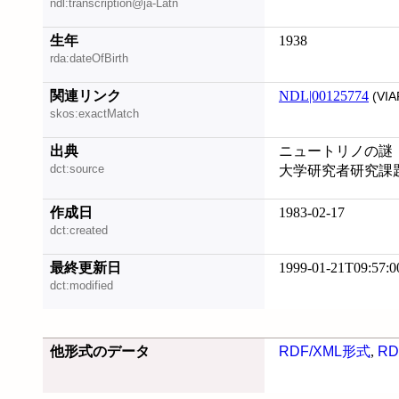
ndl:transcription@ja-Latn
生年
1938
rda:dateOfBirth
関連リンク
NDL|00125774
(VIA
skos:exactMatch
出典
ニュートリノの謎
dct:source
大学研究者研究課
作成日
1983-02-17
dct:created
最終更新日
1999-01-21T09:57:0
dct:modified
他形式のデータ
RDF/XML形式
,
RD