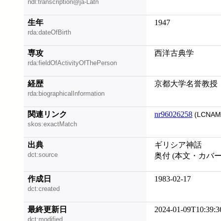
ndl:transcription@ja-Latn
生年
1947
rda:dateOfBirth
専攻
西洋古典学
rda:fieldOfActivityOfThePerson
経歴
京都大学名誉教授
rda:biographicalInformation
関連リンク
nr96026258
(LCNAM
skos:exactMatch
出典
ギリシア神話
dct:source
奥付 (本文・カバ
作成日
1983-02-17
dct:created
最終更新日
2024-01-09T10:39:3
dct:modified