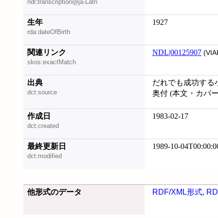
ndl:transcription@ja-Latn
生年
1927
rda:dateOfBirth
関連リンク
NDL|00125907
(VIA
skos:exactMatch
出典
だれでも成功する
dct:source
奥付 (本文・カバ
作成日
1983-02-17
dct:created
最終更新日
1989-10-04T00:00:0
dct:modified
他形式のデータ
RDF/XML形式
,
RD