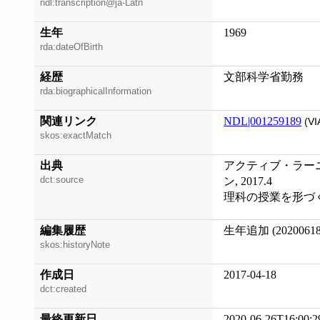
ndl:transcription@ja-Latn
生年
1969
rda:dateOfBirth
経歴
文部科学省勤務
rda:biographicalInformation
関連リンク
NDL|001259189
(VI
skos:exactMatch
出典
アクティブ・ラー
dct:source
ン, 2017.4
理科の授業を形づくるも
編集履歴
生年追加 (20200618
skos:historyNote
作成日
2017-04-18
dct:created
最終更新日
2020-06-26T16:00:2