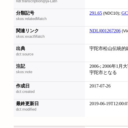
ndl:transcription@ja-Latn
分類記号
291.65
;
GC
(NDC10)
skos:relatedMatch
関連リンク
NDL|001267206
(VI
skos:exactMatch
出典
宇陀市松山伝統的建造
dct:source
注記
2006-; 2006年
skos:note
宇陀市となる
作成日
2017-07-26
dct:created
最終更新日
2019-06-19T12:00:0
dct:modified