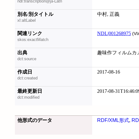
ndl:transcription@ja-Latn
別名/別タイトル
中村, 正義
xl:altLabel
関連リンク
NDL|001268975
(VI
skos:exactMatch
出典
趣味作フィルムカメラ
dct:source
作成日
2017-08-16
dct:created
最終更新日
2017-08-31T16:46:0
dct:modified
他形式のデータ
RDF/XML形式
,
RD