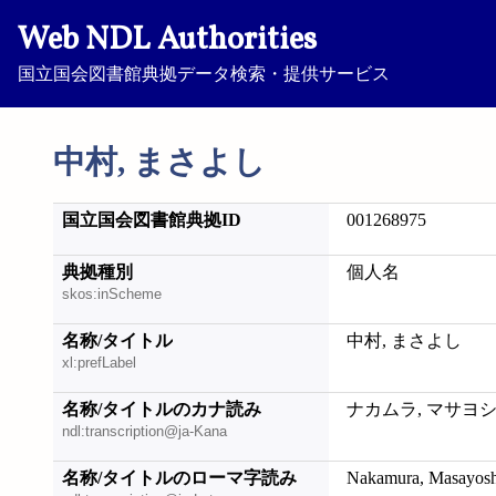
Web NDL Authorities
国立国会図書館典拠データ検索・提供サービス
中村, まさよし
国立国会図書館典拠ID
001268975
典拠種別
個人名
skos:inScheme
名称/タイトル
中村, まさよし
xl:prefLabel
名称/タイトルのカナ読み
ナカムラ, マサヨ
ndl:transcription@ja-Kana
名称/タイトルのローマ字読み
Nakamura, Masayosh