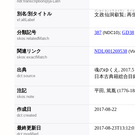
ndl:transcription@ja-Latn
ブンセイ セントウ エイラン
サイセ
別名/別タイトル
文政仙洞叡覧
;
再
xl:altLabel
分類記号
387
;
GD38
(NDC10)
skos:relatedMatch
関連リンク
NDL|001269538
(VI
skos:exactMatch
出典
魂のゆくえ, 2017.5
dct:source
日本古典籍総合目録 (2
注記
平田, 篤胤 (1776-
skos:note
作成日
2017-08-22
dct:created
最終更新日
2017-08-23T13:12:0
dct:modified