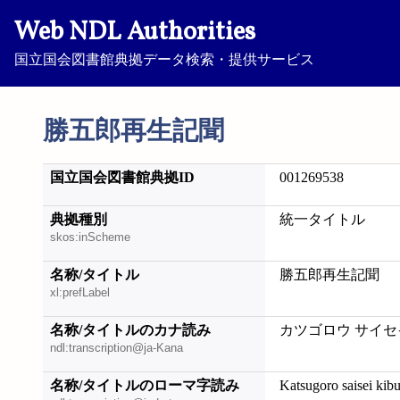
Web NDL Authorities
国立国会図書館典拠データ検索・提供サービス
勝五郎再生記聞
国立国会図書館典拠ID
001269538
典拠種別
統一タイトル
skos:inScheme
名称/タイトル
勝五郎再生記聞
xl:prefLabel
名称/タイトルのカナ読み
カツゴロウ サイセ
ndl:transcription@ja-Kana
名称/タイトルのローマ字読み
Katsugoro saisei kib