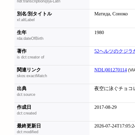
ndl:transcription@ja-Latn
別名/別タイトル
Матида, Соноко
xl:altLabel
生年
1980
rda:dateOfBirth
著作
52ヘルツのクジラ
is dct:creator of
関連リンク
NDL|001270114
(VI
skos:exactMatch
出典
夜空に泳ぐチョコレー
dct:source
作成日
2017-08-29
dct:created
最終更新日
2026-07-24T17:05:2
dct:modified