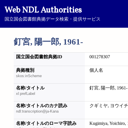
Web NDL Authorities
国立国会図書館典拠データ検索・提供サービス
釘宮, 陽一郎, 1961-
国立国会図書館典拠ID
001278307
典拠種別
個人名
skos:inScheme
名称/タイトル
釘宮, 陽一郎, 1961-
xl:prefLabel
名称/タイトルのカナ読み
クギミヤ, ヨウイチロウ
ndl:transcription@ja-Kana
名称/タイトルのローマ字読み
Kugimiya, Yoichiro,