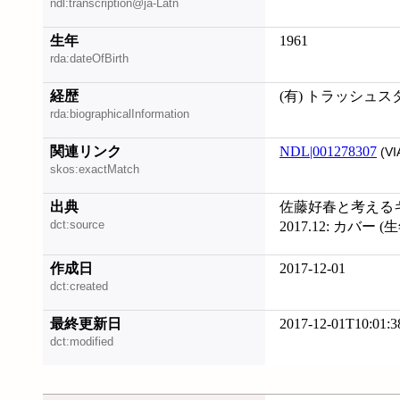
ndl:transcription@ja-Latn
生年
1961
rda:dateOfBirth
経歴
(有) トラッシュ
rda:biographicalInformation
関連リンク
NDL|001278307
(VI
skos:exactMatch
出典
佐藤好春と考える
dct:source
2017.12: カバー (
作成日
2017-12-01
dct:created
最終更新日
2017-12-01T10:01:3
dct:modified