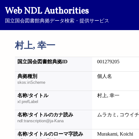
Web NDL Authorities
国立国会図書館典拠データ検索・提供サービス
村上, 幸一
国立国会図書館典拠ID
001279205
典拠種別
個人名
skos:inScheme
名称/タイトル
村上, 幸一
xl:prefLabel
名称/タイトルのカナ読み
ムラカミ, コウイ
ndl:transcription@ja-Kana
名称/タイトルのローマ字読み
Murakami, Koichi