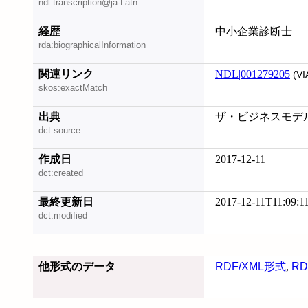
ndl:transcription@ja-Latn
経歴
中小企業診断士
rda:biographicalInformation
関連リンク
NDL|001279205
(VI
skos:exactMatch
出典
ザ・ビジネスモデルイ
dct:source
作成日
2017-12-11
dct:created
最終更新日
2017-12-11T11:09:1
dct:modified
他形式のデータ
RDF/XML形式
,
RD