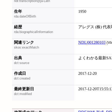
ndl:transcription@ja-Latn
生年
1950
rda:dateOfBirth
経歴
アレグス (株) 代
rda:biographicalInformation
関連リンク
NDL|001280103
(VI
skos:exactMatch
出典
よくわかる最新SAP & D
dct:source
作成日
2017-12-20
dct:created
最終更新日
2017-12-20T15:55:1
dct:modified