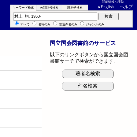
詳細情報へ移動
▸
English
ヘルプ
キーワード検索
分類記号検索
識別子検索
キーワード検索
検索
すべて
名称のみ
普通件名のみ
ジャンルのみ
国立国会図書館のサービス
以下のリンクボタンから国立国会図
書館サーチで検索ができます。
著者名検索
件名検索