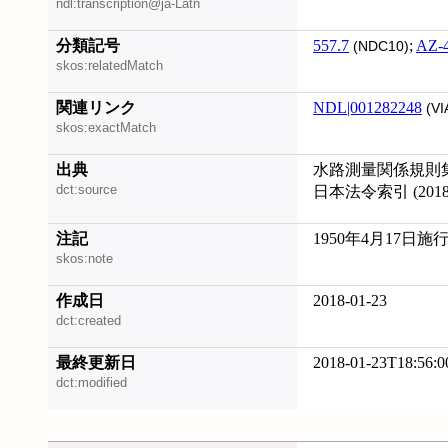
ndl:transcription@ja-Latn
分類記号
557.7
;
AZ-
(NDC10)
skos:relatedMatch
関連リンク
NDL|001282248
(VI
skos:exactMatch
出典
水路測量関係規則集, 
dct:source
日本法令索引 (20180
注記
1950年4月17日施
skos:note
作成日
2018-01-23
dct:created
最終更新日
2018-01-23T18:56:0
dct:modified