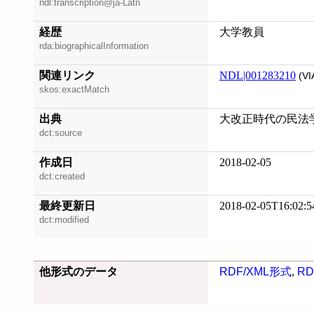
ndl:transcription@ja-Latn
経歴
大学教員
rda:biographicalInformation
関連リンク
NDL|001283210
(VI
skos:exactMatch
出典
大改正時代の民法学, 
dct:source
作成日
2018-02-05
dct:created
最終更新日
2018-02-05T16:02:5
dct:modified
他形式のデータ
RDF/XML形式
,
RD