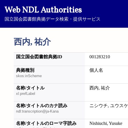
Web NDL Authorities
国立国会図書館典拠データ検索・提供サービス
西内, 祐介
国立国会図書館典拠ID
001283210
典拠種別
個人名
skos:inScheme
名称/タイトル
西内, 祐介
xl:prefLabel
名称/タイトルのカナ読み
ニシウチ, ユウス
ndl:transcription@ja-Kana
名称/タイトルのローマ字読み
Nishiuchi, Yusuke