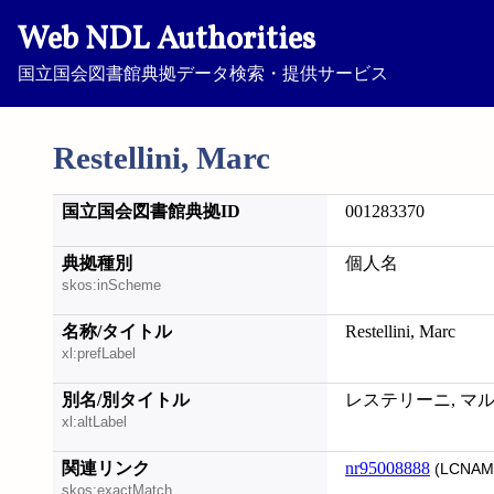
Web NDL Authorities
国立国会図書館典拠データ検索・提供サービス
Restellini, Marc
国立国会図書館典拠ID
001283370
典拠種別
個人名
skos:inScheme
名称/タイトル
Restellini, Marc
xl:prefLabel
別名/別タイトル
レステリーニ, マ
xl:altLabel
関連リンク
nr95008888
(LCNAM
skos:exactMatch