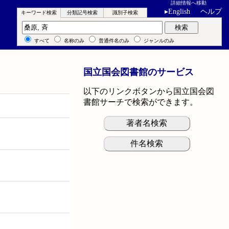
詳細情報へ移動
▸
English
ヘルプ
キーワード検索
分類記号検索
識別子検索
キーワード検索
検索
すべて
名称のみ
普通件名のみ
ジャンルのみ
国立国会図書館のサービス
以下のリンクボタンから国立国会図
書館サーチで検索ができます。
著者名検索
件名検索