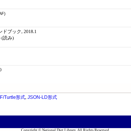
AF)
ブック, 2018.1
) (読み)
0
F/Turtle形式
,
JSON-LD形式
Copyright © National Diet Library. All Rights Reserved.