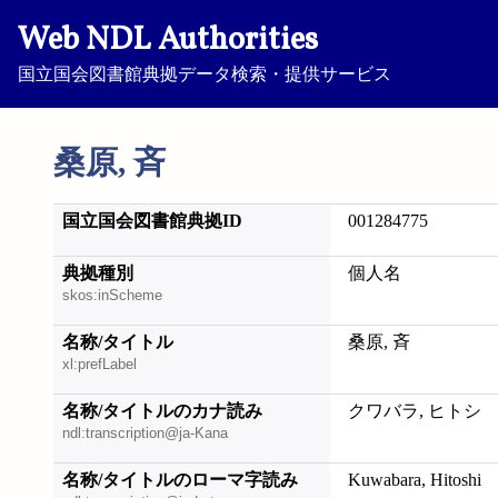
Web NDL Authorities
国立国会図書館典拠データ検索・提供サービス
桑原, 斉
国立国会図書館典拠ID
001284775
典拠種別
個人名
skos:inScheme
名称/タイトル
桑原, 斉
xl:prefLabel
名称/タイトルのカナ読み
クワバラ, ヒトシ
ndl:transcription@ja-Kana
名称/タイトルのローマ字読み
Kuwabara, Hitoshi