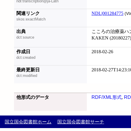
ndl:transcription@ja-Latn
関連リンク
NDL|001284775
(VI
skos:exactMatch
出典
こころの治療薬ハンド
dct:source
KAKEN (20180227
作成日
2018-02-26
dct:created
最終更新日
2018-02-27T14:23:1
dct:modified
他形式のデータ
RDF/XML形式
,
RD
国立国会図書館ホーム
国立国会図書館サーチ