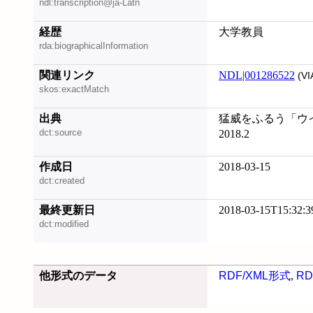
ndl:transcription@ja-Latn
経歴
大学教員
rda:biographicalInformation
関連リンク
NDL|001286522
(VI
skos:exactMatch
出典
猛威をふるう「ウ
dct:source
2018.2
作成日
2018-03-15
dct:created
最終更新日
2018-03-15T15:32:3
dct:modified
他形式のデータ
RDF/XML形式
,
RD