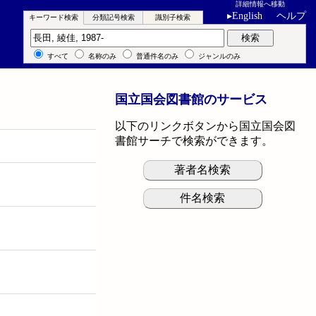
詳細情報へ移動
▸
English
ヘルプ
キーワード検索
分類記号検索
識別子検索
キーワード検索
検索
すべて
名称のみ
普通件名のみ
ジャンルのみ
国立国会図書館のサービス
以下のリンクボタンから国立国会図
書館サーチで検索ができます。
著者名検索
件名検索