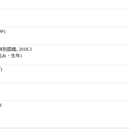
AF)
鑑, 2018.3
 (読み・生年)
)
9