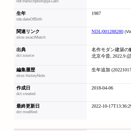
ndl:transcription@ja-Latn
生年
1987
rda:dateOfBirth
関連リンク
NDL|001288280
(VI
skos:exactMatch
出典
名作モダン建築の解剖図
dct:source
北京今昔, 2022.9
編集履歴
生年追加 (20221017
skos:historyNote
作成日
2018-04-06
dct:created
最終更新日
2022-10-17T13:36:2
dct:modified