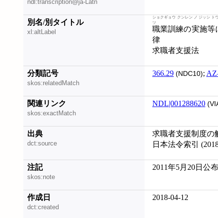
ndl:transcription@ja-Latn
ショクギョウ クンレン ノ ジッシ トウ
別名/別タイトル
ツ
職業訓練の実施等
xl:altLabel
律
求職者支援法
分類記号
366.29
;
AZ
(NDC10)
skos:relatedMatch
関連リンク
NDL|001288620
(VI
skos:exactMatch
出典
求職者支援制度の解説,
dct:source
日本法令索引 (20180
注記
2011年5月20日公
skos:note
作成日
2018-04-12
dct:created