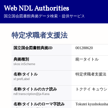
Web NDL Authorities
国立国会図書館典拠データ検索・提供サービス
特定求職者支援法
国立国会図書館典拠ID
001288620
典拠種別
統一タイトル
skos:inScheme
名称/タイトル
特定求職者支援法
xl:prefLabel
名称/タイトルのカナ読み
トクテイ キュウシ
ndl:transcription@ja-Kana
名称/タイトルのローマ字読み
Tokutei kyushokusha