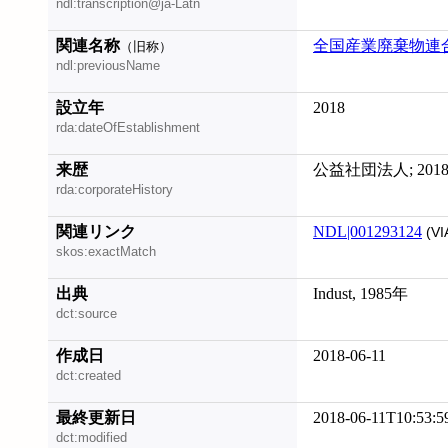
ndl:transcription@ja-Latn
関連名称
全国産業廃棄物連
（旧称）
ndl:previousName
設立年
2018
rda:dateOfEstablishment
来歴
公益社団法人; 20
rda:corporateHistory
関連リンク
NDL|001293124
(VI
skos:exactMatch
出典
Indust, 1985年
dct:source
作成日
2018-06-11
dct:created
最終更新日
2018-06-11T10:53:5
dct:modified