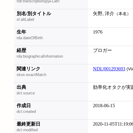
ndl:transcription@ja-Latn
別名/別タイトル
矢野, 洋介
（本名）
xl:altLabel
生年
1976
rda:dateOfBirth
経歴
ブロガー
rda:biographicalInformation
関連リンク
NDL|001293693
(VI
skos:exactMatch
出典
効率化オタクが実践す
dct:source
作成日
2018-06-15
dct:created
最終更新日
2020-11-05T11:19:0
dct:modified