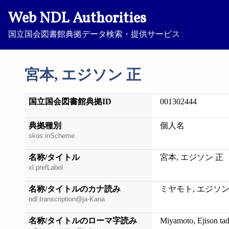
Web NDL Authorities
国立国会図書館典拠データ検索・提供サービス
宮本, エジソン 正
国立国会図書館典拠ID
001302444
典拠種別
個人名
skos:inScheme
名称/タイトル
宮本, エジソン 正
xl:prefLabel
名称/タイトルのカナ読み
ミヤモト, エジソン
ndl:transcription@ja-Kana
名称/タイトルのローマ字読み
Miyamoto, Ejison tad