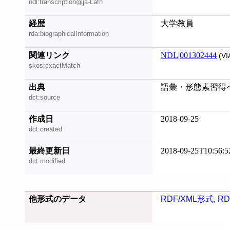
ndl:transcription@ja-Latn
経歴
大学教員
rda:biographicalInformation
関連リンク
NDL|001302444
(VI
skos:exactMatch
出典
語彙・形態素習得への
dct:source
作成日
2018-09-25
dct:created
最終更新日
2018-09-25T10:56:5
dct:modified
他形式のデータ
RDF/XML形式
,
RD