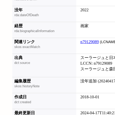
没年
2022
rda:dateOfDeath
経歴
画家
rda:biographicalInformation
関連リンク
n79129089
(LCNAME
skos:exactMatch
出典
スーラージュと日本, 
dct:source
LCCN: n79129089
スーラージュと森田子龍
編集履歴
没年追加 (20240417
skos:historyNote
作成日
2018-10-01
dct:created
最終更新日
2024-04-17T11:40:2