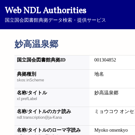
Web NDL Authorities
国立国会図書館典拠データ検索・提供サービス
妙高温泉郷
国立国会図書館典拠ID
001304852
典拠種別
地名
skos:inScheme
名称/タイトル
妙高温泉郷
xl:prefLabel
名称/タイトルのカナ読み
ミョウコウ オン
ndl:transcription@ja-Kana
名称/タイトルのローマ字読み
Myoko onsenkyo