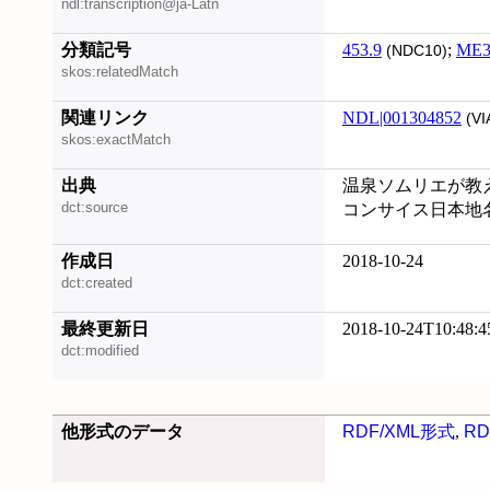
ndl:transcription@ja-Latn
分類記号
453.9
;
ME3
(NDC10)
skos:relatedMatch
関連リンク
NDL|001304852
(VI
skos:exactMatch
出典
温泉ソムリエが教える
dct:source
コンサイス日本地名
作成日
2018-10-24
dct:created
最終更新日
2018-10-24T10:48:4
dct:modified
他形式のデータ
RDF/XML形式
,
RD