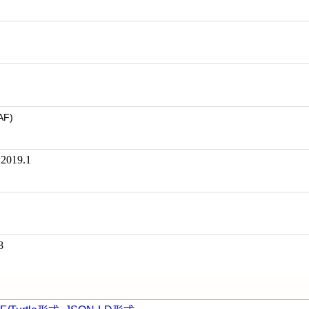
AF)
19.1
8