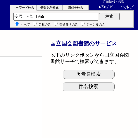
詳細情報へ移動
▸
English
ヘルプ
キーワード検索
分類記号検索
識別子検索
キーワード検索
検索
すべて
名称のみ
普通件名のみ
ジャンルのみ
国立国会図書館のサービス
以下のリンクボタンから国立国会図
書館サーチで検索ができます。
著者名検索
件名検索