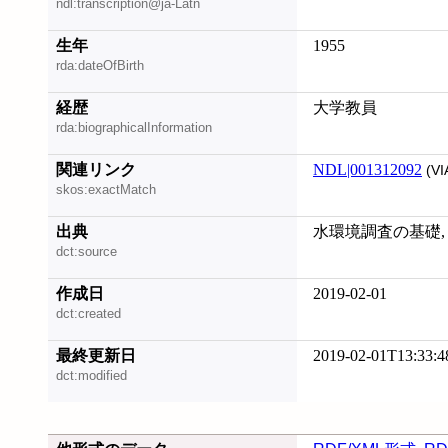
ndl:transcription@ja-Latn
生年
1955
rda:dateOfBirth
経歴
大学教員
rda:biographicalInformation
関連リンク
NDL|001312092
(VI
skos:exactMatch
出典
水環境調査の基礎, 20
dct:source
作成日
2019-02-01
dct:created
最終更新日
2019-02-01T13:33:4
dct:modified