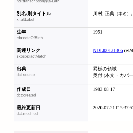
ndl:transcription@ja-Latn
別名/別タイトル
川村, 正典
（本名）
xl:altLabel
生年
1951
rda:dateOfBirth
関連リンク
NDL|00131366
(VIA
skos:exactMatch
出典
異様の領域
dct:source
奥付 (本文・カバ
作成日
1983-08-17
dct:created
最終更新日
2020-07-21T15:37:5
dct:modified