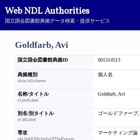
Web NDL Authorities
国立国会図書館典拠データ検索・提供サービス
Goldfarb, Avi
国立国会図書館典拠ID
001314513
典拠種別
個人名
skos:inScheme
名称/タイトル
Goldfarb, Avi
xl:prefLabel
別名/別タイトル
ゴールドファーブ,
xl:altLabel
専攻
マーケティング論
rda:fieldOfActivityOfThePerson