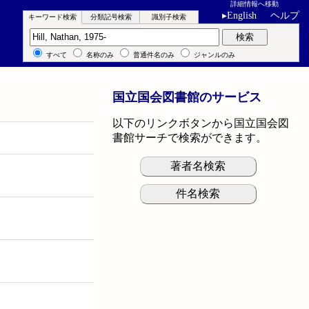
詳細情報へ移動
▸
English
ヘルプ
キーワード検索
分類記号検索
識別子検索
キーワード検索
検索
すべて
名称のみ
普通件名のみ
ジャンルのみ
国立国会図書館のサービス
以下のリンクボタンから国立国会図
書館サーチで検索ができます。
著者名検索
件名検索