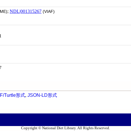
;
NDL|001315267
ME)
(VIAF)
1
7
F/Turtle形式
,
JSON-LD形式
Copyright © National Diet Library. All Rights Reserved.