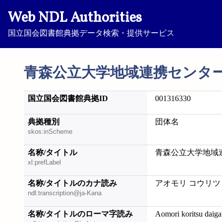
Web NDL Authorities
国立国会図書館典拠データ検索・提供サービス
青森公立大学地域連携センタ
国立国会図書館典拠ID
001316330
典拠種別
団体名
skos:inScheme
名称/タイトル
青森公立大学地域
xl:prefLabel
名称/タイトルのカナ読み
アオモリ コウリツ
ndl:transcription@ja-Kana
名称/タイトルのローマ字読み
Aomori koritsu daigak