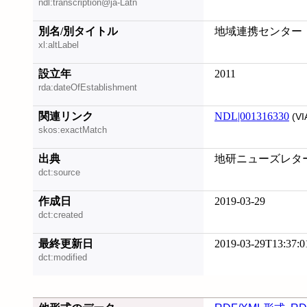
ndl:transcription@ja-Latn
別名/別タイトル
地域連携センター
xl:altLabel
設立年
2011
rda:dateOfEstablishment
関連リンク
NDL|001316330
(VI
skos:exactMatch
出典
地研ニューズレター,
dct:source
作成日
2019-03-29
dct:created
最終更新日
2019-03-29T13:37:0
dct:modified