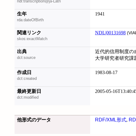
ndl:transcription@ja-Latn
生年
1941
rda:dateOfBirth
関連リンク
NDL|00131698
(VIA
skos:exactMatch
出典
近代的信用制度の
dct:source
大学研究者研究課
作成日
1983-08-17
dct:created
最終更新日
2005-05-16T13:40:4
dct:modified
他形式のデータ
RDF/XML形式
,
RD