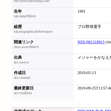
ndl:transcription@ja-Latn
生年
1991
rda:dateOfBirth
経歴
プロ野球選手
rda:biographicalInformation
関連リンク
NDL|001318915
(VI
skos:exactMatch
出典
メジャーをかなえた雄
dct:source
作成日
2019-05-13
dct:created
最終更新日
2019-09-25T13:57:4
dct:modified