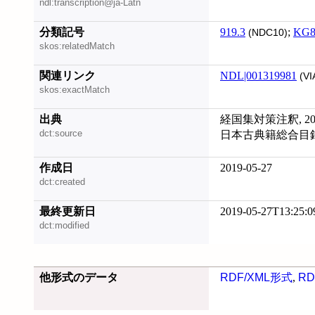
ndl:transcription@ja-Latn
分類記号
919.3
;
KG8
(NDC10)
skos:relatedMatch
関連リンク
NDL|001319981
(VI
skos:exactMatch
出典
経国集対策注釈, 201
dct:source
日本古典籍総合目録デー
作成日
2019-05-27
dct:created
最終更新日
2019-05-27T13:25:0
dct:modified
他形式のデータ
RDF/XML形式
,
RD