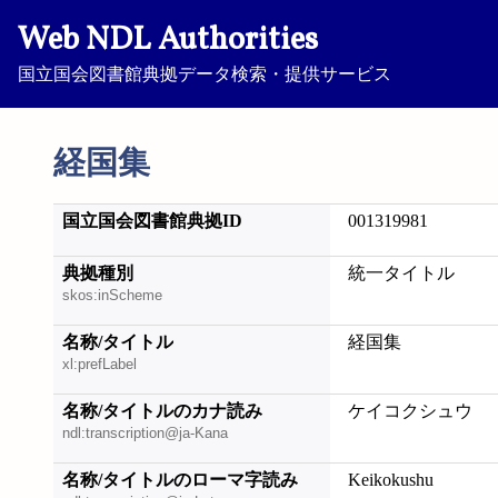
Web NDL Authorities
国立国会図書館典拠データ検索・提供サービス
経国集
国立国会図書館典拠ID
001319981
典拠種別
統一タイトル
skos:inScheme
名称/タイトル
経国集
xl:prefLabel
名称/タイトルのカナ読み
ケイコクシュウ
ndl:transcription@ja-Kana
名称/タイトルのローマ字読み
Keikokushu