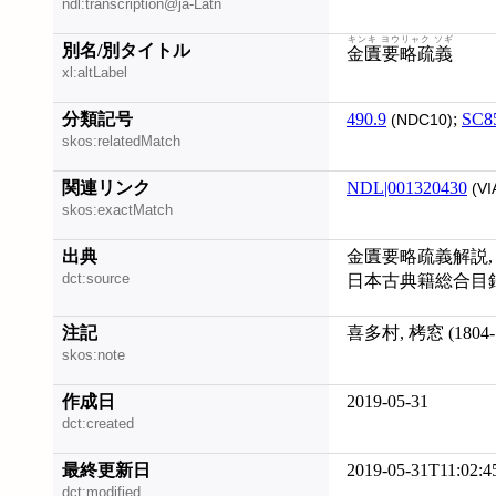
ndl:transcription@ja-Latn
キンキ ヨウリャク ソギ
別名/別タイトル
金匱要略疏義
xl:altLabel
分類記号
490.9
;
SC8
(NDC10)
skos:relatedMatch
関連リンク
NDL|001320430
(VI
skos:exactMatch
出典
金匱要略疏義解説, 20
dct:source
日本古典籍総合目録デー
注記
喜多村, 栲窓 (1804
skos:note
作成日
2019-05-31
dct:created
最終更新日
2019-05-31T11:02:4
dct:modified