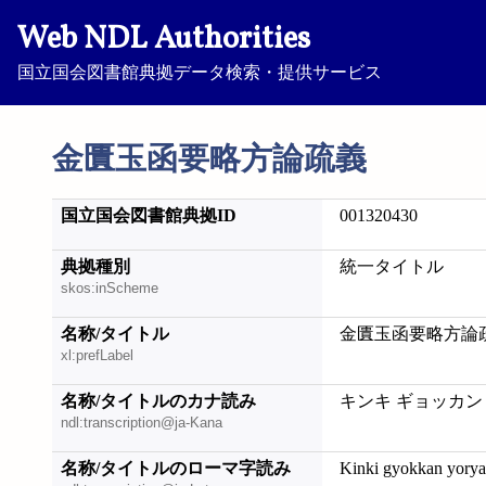
Web NDL Authorities
国立国会図書館典拠データ検索・提供サービス
金匱玉函要略方論疏義
国立国会図書館典拠ID
001320430
典拠種別
統一タイトル
skos:inScheme
名称/タイトル
金匱玉函要略方論
xl:prefLabel
名称/タイトルのカナ読み
キンキ ギョッカン
ndl:transcription@ja-Kana
名称/タイトルのローマ字読み
Kinki gyokkan yorya