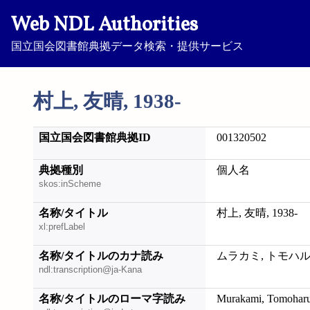
Web NDL Authorities
国立国会図書館典拠データ検索・提供サービス
村上, 友晴, 1938-
国立国会図書館典拠ID
001320502
典拠種別
個人名
skos:inScheme
名称/タイトル
村上, 友晴, 1938-
xl:prefLabel
名称/タイトルのカナ読み
ムラカミ, トモハル, 
ndl:transcription@ja-Kana
名称/タイトルのローマ字読み
Murakami, Tomoharu