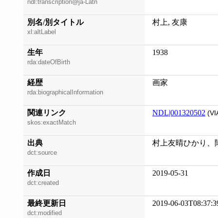
ndl:transcription@ja-Latn
別名/別タイトル
村上, 友康
xl:altLabel
生年
1938
rda:dateOfBirth
経歴
画家
rda:biographicalInformation
関連リンク
NDL|001320502
(VI
skos:exactMatch
出典
村上友晴ひかり、降りそ
dct:source
作成日
2019-05-31
dct:created
最終更新日
2019-06-03T08:37:3
dct:modified