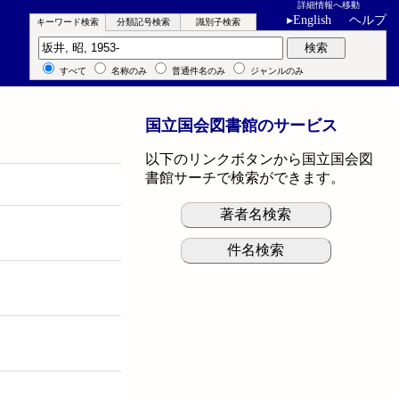
詳細情報へ移動
▸
English
ヘルプ
キーワード検索
分類記号検索
識別子検索
キーワード検索
検索
すべて
名称のみ
普通件名のみ
ジャンルのみ
国立国会図書館のサービス
以下のリンクボタンから国立国会図
書館サーチで検索ができます。
著者名検索
件名検索