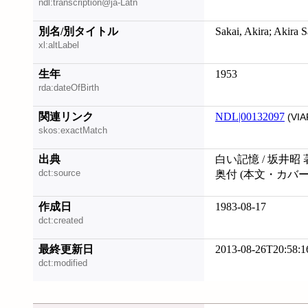
ndl:transcription@ja-Latn
別名/別タイトル
Sakai, Akira; Akira S
xl:altLabel
生年
1953
rda:dateOfBirth
関連リンク
NDL|00132097
(VIA
skos:exactMatch
出典
白い記憶 / 坂井昭 
dct:source
奥付 (本文・カバ
作成日
1983-08-17
dct:created
最終更新日
2013-08-26T20:58:1
dct:modified