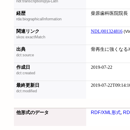
ndl:transcription@ja-Latn
経歴
柴原歯科医院院長
rda:biographicalInformation
関連リンク
NDL|001324816
(VI
skos:exactMatch
出典
骨再生に強くなる本, 
dct:source
作成日
2019-07-22
dct:created
最終更新日
2019-07-22T09:14:1
dct:modified
他形式のデータ
RDF/XML形式
,
RD