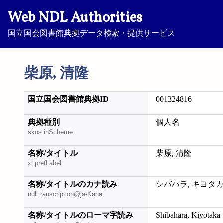
Web NDL Authorities
国立国会図書館典拠データ検索・提供サービス
柴原, 清隆
国立国会図書館典拠ID
001324816
典拠種別
個人名
skos:inScheme
名称/タイトル
柴原, 清隆
xl:prefLabel
名称/タイトルのカナ読み
シバハラ, キヨタ
ndl:transcription@ja-Kana
名称/タイトルのローマ字読み
Shibahara, Kiyotaka