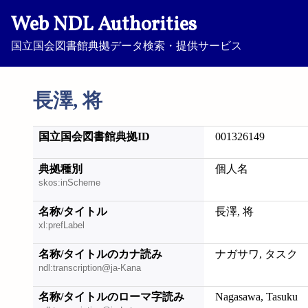
Web NDL Authorities
国立国会図書館典拠データ検索・提供サービス
長澤, 将
国立国会図書館典拠ID
001326149
典拠種別
個人名
skos:inScheme
名称/タイトル
長澤, 将
xl:prefLabel
名称/タイトルのカナ読み
ナガサワ, タスク
ndl:transcription@ja-Kana
名称/タイトルのローマ字読み
Nagasawa, Tasuku