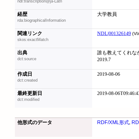
ndl:transcription@ja-Latn
経歴
大学教員
rda:biographicalInformation
関連リンク
NDL|001326149
(VI
skos:exactMatch
出典
誰も教えてくれな
dct:source
2019.7
作成日
2019-08-06
dct:created
最終更新日
2019-08-06T09:46:4
dct:modified
他形式のデータ
RDF/XML形式
,
RD