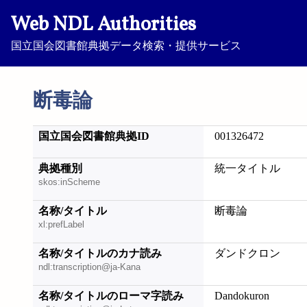
Web NDL Authorities
国立国会図書館典拠データ検索・提供サービス
断毒論
国立国会図書館典拠ID
001326472
典拠種別
統一タイトル
skos:inScheme
名称/タイトル
断毒論
xl:prefLabel
名称/タイトルのカナ読み
ダンドクロン
ndl:transcription@ja-Kana
名称/タイトルのローマ字読み
Dandokuron