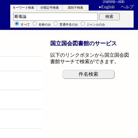
詳細情報へ移動
▸
English
ヘルプ
キーワード検索
分類記号検索
識別子検索
キーワード検索
検索
すべて
名称のみ
普通件名のみ
ジャンルのみ
国立国会図書館のサービス
以下のリンクボタンから国立国会図
書館サーチで検索ができます。
件名検索