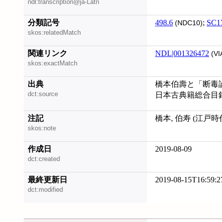
ndl:transcription@ja-Latn
分類記号
498.6
;
SC1
(NDC10)
skos:relatedMatch
関連リンク
NDL|001326472
(VI
skos:exactMatch
出典
橋本伯壽と「断毒論」,
dct:source
日本古典籍総合目録デー
注記
橋本, 伯寿 (江戸
skos:note
作成日
2019-08-09
dct:created
最終更新日
2019-08-15T16:59:2
dct:modified