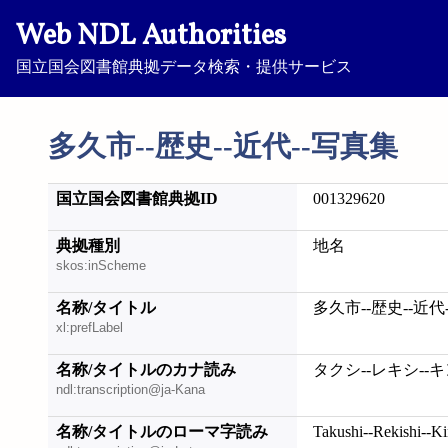
Web NDL Authorities
国立国会図書館典拠データ検索・提供サービス
多久市--歴史--近代--写真集
国立国会図書館典拠ID
001329620
典拠種別
地名
skos:inScheme
名称/タイトル
多久市--歴史--近代
xl:prefLabel
名称/タイトルのカナ読み
タクシ--レキシ--
ndl:transcription@ja-Kana
名称/タイトルのローマ字読み
Takushi--Rekishi--Ki