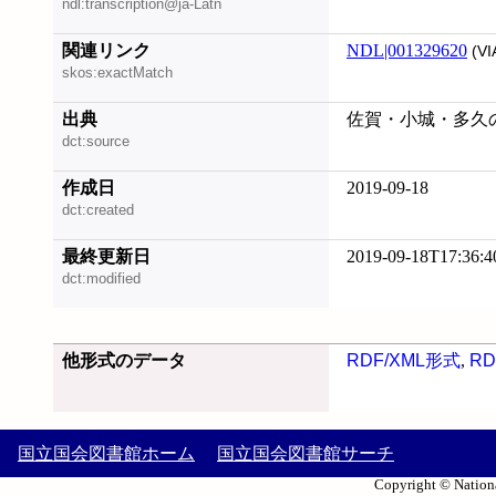
ndl:transcription@ja-Latn
関連リンク
NDL|001329620
(VI
skos:exactMatch
出典
佐賀・小城・多久の昭和
dct:source
作成日
2019-09-18
dct:created
最終更新日
2019-09-18T17:36:4
dct:modified
他形式のデータ
RDF/XML形式
,
RD
国立国会図書館ホーム
国立国会図書館サーチ
Copyright © Nationa