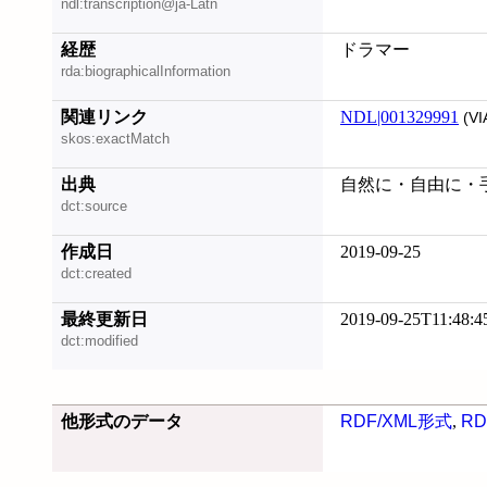
ndl:transcription@ja-Latn
経歴
ドラマー
rda:biographicalInformation
関連リンク
NDL|001329991
(VI
skos:exactMatch
出典
自然に・自由に・手足
dct:source
作成日
2019-09-25
dct:created
最終更新日
2019-09-25T11:48:4
dct:modified
他形式のデータ
RDF/XML形式
,
RD