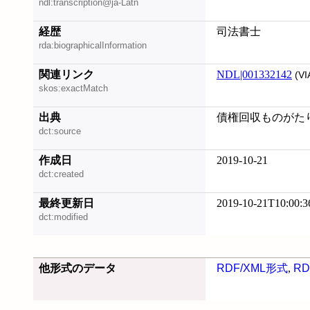
ndl:transcription@ja-Latn
経歴
司法書士
rda:biographicalInformation
関連リンク
NDL|001332142
(VI
skos:exactMatch
出典
債権回収ものがたり, 
dct:source
作成日
2019-10-21
dct:created
最終更新日
2019-10-21T10:00:3
dct:modified
他形式のデータ
RDF/XML形式
,
RD