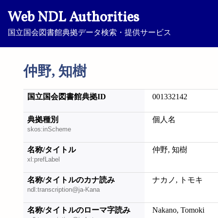
Web NDL Authorities
国立国会図書館典拠データ検索・提供サービス
仲野, 知樹
国立国会図書館典拠ID
001332142
典拠種別
個人名
skos:inScheme
名称/タイトル
仲野, 知樹
xl:prefLabel
名称/タイトルのカナ読み
ナカノ, トモキ
ndl:transcription@ja-Kana
名称/タイトルのローマ字読み
Nakano, Tomoki