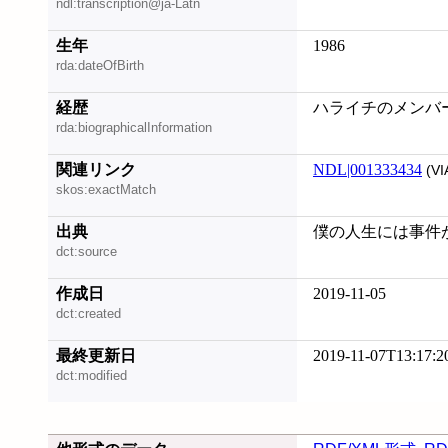
ndl:transcription@ja-Latn
生年
1986
rda:dateOfBirth
経歴
ハライチのメンバ
rda:biographicalInformation
関連リンク
NDL|001333434
(VI
skos:exactMatch
出典
僕の人生には事件が起き
dct:source
作成日
2019-11-05
dct:created
最終更新日
2019-11-07T13:17:2
dct:modified