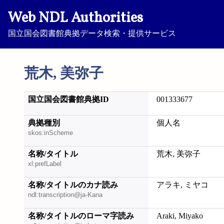
Web NDL Authorities
国立国会図書館典拠データ検索・提供サービス
荒木, 美弥子
国立国会図書館典拠ID
001333677
典拠種別
個人名
skos:inScheme
名称/タイトル
荒木, 美弥子
xl:prefLabel
名称/タイトルのカナ読み
アラキ, ミヤコ
ndl:transcription@ja-Kana
名称/タイトルのローマ字読み
Araki, Miyako