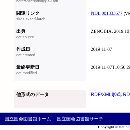
ndl:transcription@ja-Latn
関連リンク
NDL|001333677
(VI
skos:exactMatch
出典
ZENOBIA, 2019.10
dct:source
作成日
2019-11-07
dct:created
最終更新日
2019-11-07T10:56:2
dct:modified
他形式のデータ
RDF/XML形式
,
RD
国立国会図書館ホーム
国立国会図書館サーチ
Copyright © Nationa