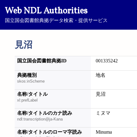
Web NDL Authorities
国立国会図書館典拠データ検索・提供サービス
見沼
国立国会図書館典拠ID
001335242
典拠種別
地名
skos:inScheme
名称/タイトル
見沼
xl:prefLabel
名称/タイトルのカナ読み
ミヌマ
ndl:transcription@ja-Kana
名称/タイトルのローマ字読み
Minuma