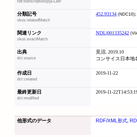
ndl:transcription@ja-Latn
分類記号
452.93134
(NDC10)
skos:relatedMatch
関連リンク
NDL|001335242
(VI
skos:exactMatch
出典
見沼, 2019.10
dct:source
コンサイス日本地
作成日
2019-11-22
dct:created
最終更新日
2019-11-22T14:53:1
dct:modified
他形式のデータ
RDF/XML形式
,
RD