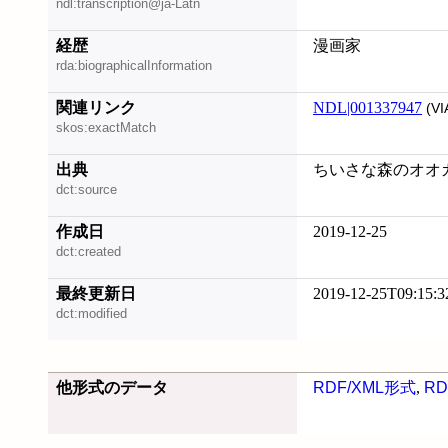
ndl:transcription@ja-Latn
経歴
漫画家
rda:biographicalInformation
関連リンク
NDL|001337947
(VI
skos:exactMatch
出典
ちいさな森のオオカミち
dct:source
作成日
2019-12-25
dct:created
最終更新日
2019-12-25T09:15:3
dct:modified
他形式のデータ
RDF/XML形式
,
RD