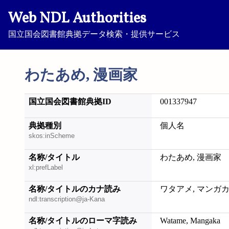
Web NDL Authorities
国立国会図書館典拠データ検索・提供サービス
わたあめ, 漫画家
国立国会図書館典拠ID
001337947
典拠種別
個人名
skos:inScheme
名称/タイトル
わたあめ, 漫画家
xl:prefLabel
名称/タイトルのカナ読み
ワタアメ, マンガ
ndl:transcription@ja-Kana
名称/タイトルのローマ字読み
Watame, Mangaka